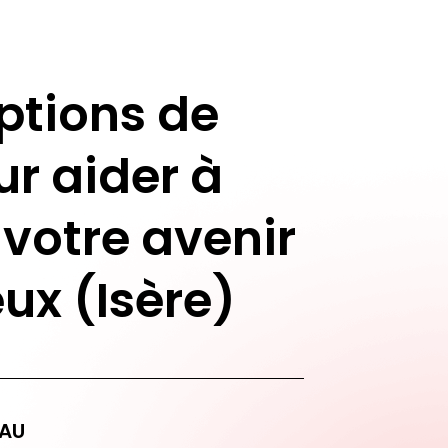
ptions de
ur aider à
 votre avenir
eux (Isère)
AU