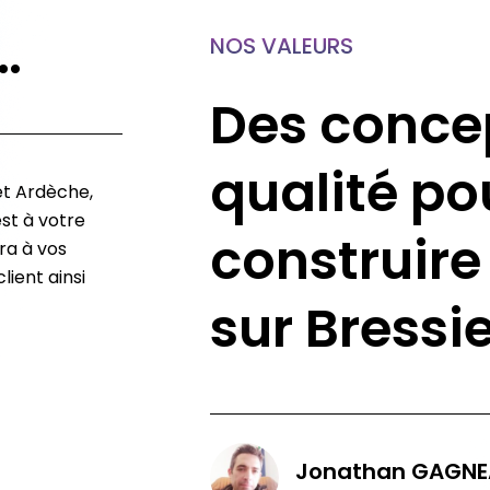
…
NOS VALEURS
Des conce
qualité po
et Ardèche,
st à votre
construire
ra à vos
lient ainsi
sur Bressi
Jonathan GAGNE