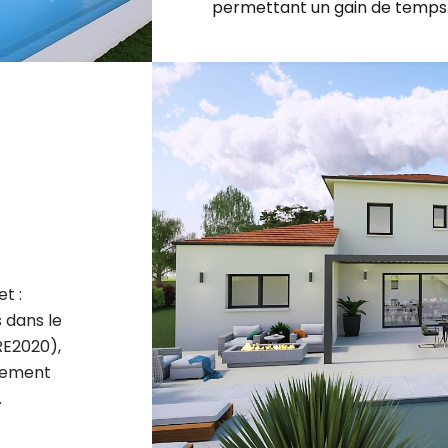
t :
 dans le
RE2020),
nement
.