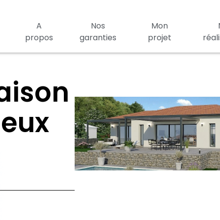
A
Nos
Mon
propos
garanties
projet
réal
aison
ieux