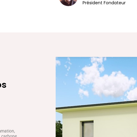
Président Fondateur
os
mmation,
ct carbone