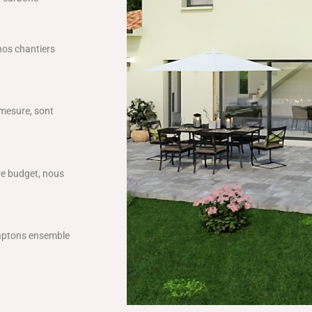
 nos chantiers
 mesure, sont
tre budget, nous
daptons ensemble