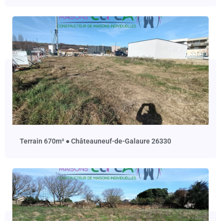
terrain 670m² ● Châteauneuf-de-Galaure 26330