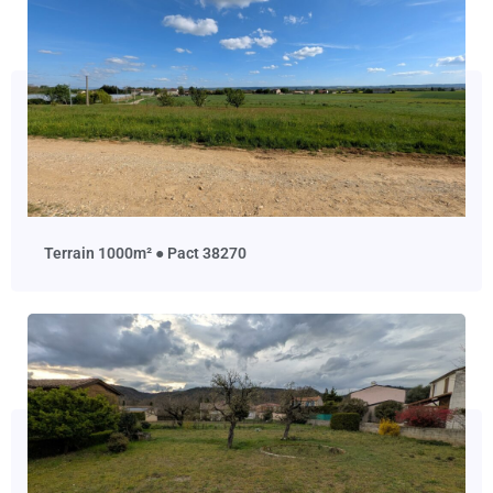
terrain 1000m² ● Pact 38270