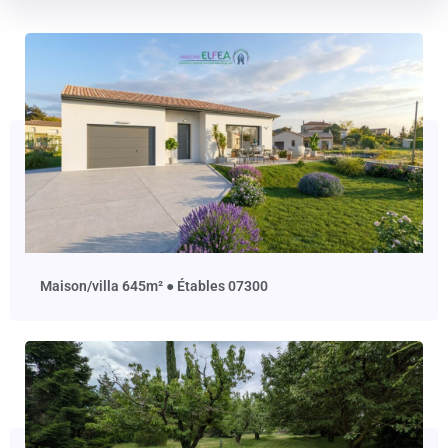
maison/villa 645m² ● Étables 07300