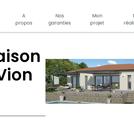
A
Nos
Mon
propos
garanties
projet
réal
aison
 Vion