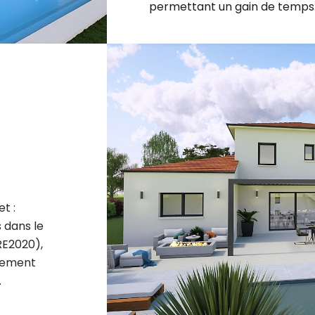
t :
 dans le
RE2020),
nement
.