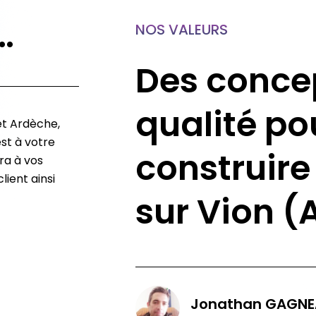
…
NOS VALEURS
Des conce
qualité po
et Ardèche,
st à votre
construire
ra à vos
lient ainsi
sur Vion (
Jonathan GAGNE