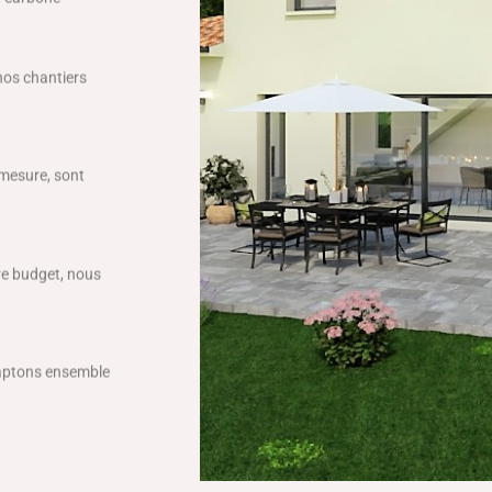
 nos chantiers
 mesure, sont
tre budget, nous
daptons ensemble