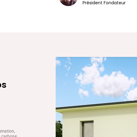
Président Fondateur
os
mmation,
ct carbone