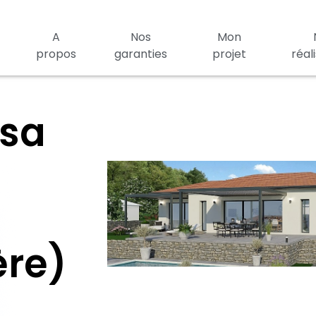
A
Nos
Mon
propos
garanties
projet
réal
 sa
ère)