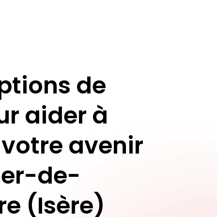
ptions de
ur aider à
 votre avenir
er-de-
e (Isère)