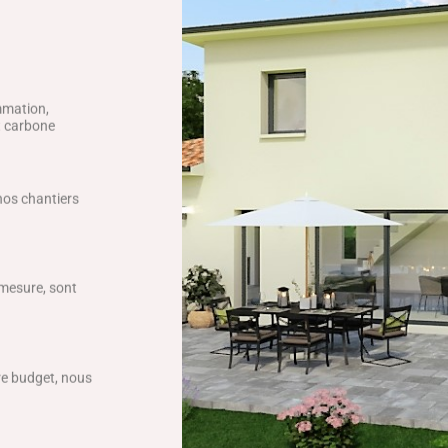
mmation,
ct carbone
 nos chantiers
 mesure, sont
tre budget, nous