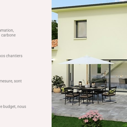
mmation,
ct carbone
 nos chantiers
 mesure, sont
tre budget, nous