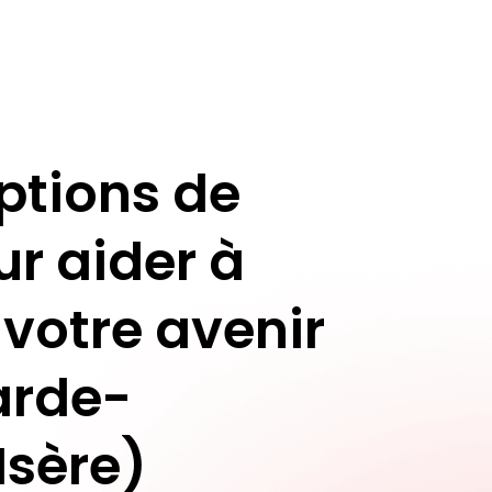
ptions de
ur aider à
 votre avenir
arde-
Isère)