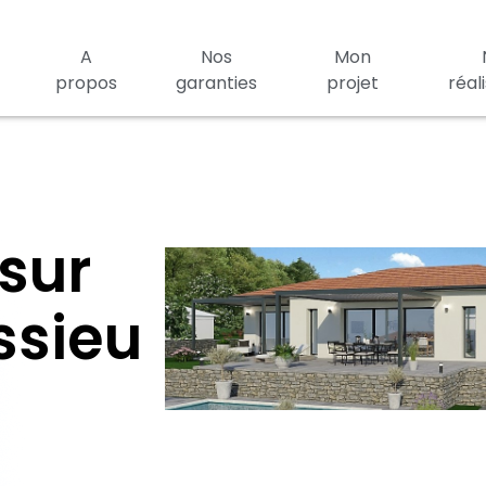
A
Nos
Mon
propos
garanties
projet
réal
sur
ssieu