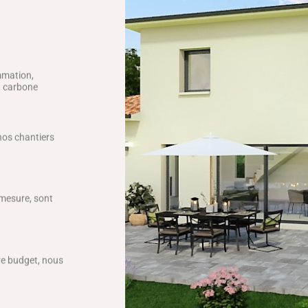
mmation,
ct carbone
 nos chantiers
 mesure, sont
tre budget, nous