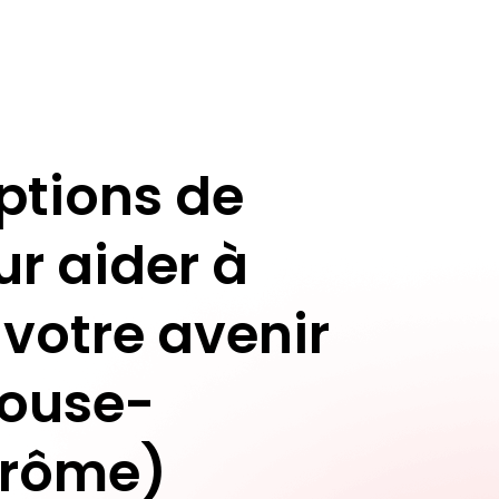
ptions de
ur aider à
 votre avenir
rouse-
Drôme)