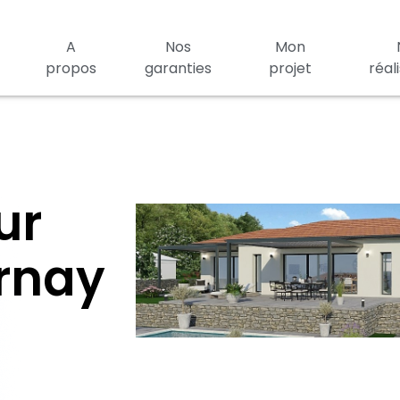
A
Nos
Mon
propos
garanties
projet
réal
ur
rnay