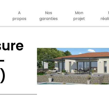
A
Nos
Mon
propos
garanties
projet
réal
sure
-
)