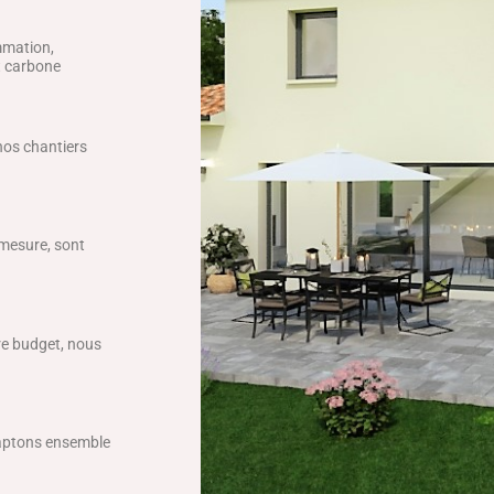
mmation,
ct carbone
 nos chantiers
 mesure, sont
tre budget, nous
daptons ensemble