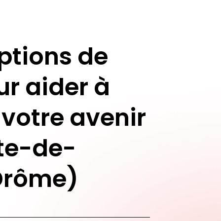
ptions de
ur aider à
 votre avenir
tte-de-
Drôme)