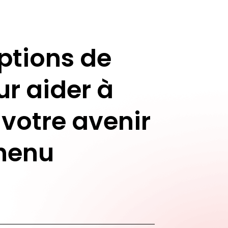
ptions de
ur aider à
 votre avenir
henu