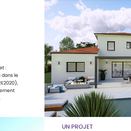
t :
 dans le
RE2020),
nement
.
UN PROJET