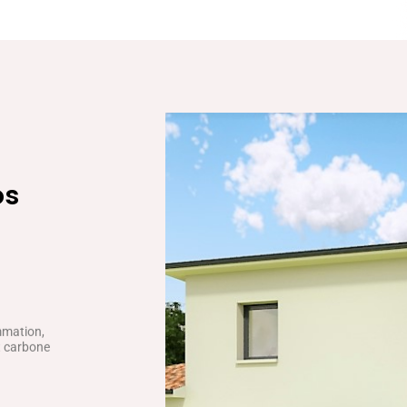
os
mmation,
ct carbone