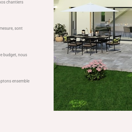
 nos chantiers
 mesure, sont
tre budget, nous
daptons ensemble