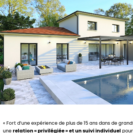
« Fort d’une expérience de plus de 15 ans dans de grand
une
relation « privilégiée » et un suivi individuel
pour 