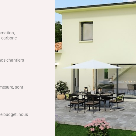
mmation,
ct carbone
 nos chantiers
 mesure, sont
tre budget, nous