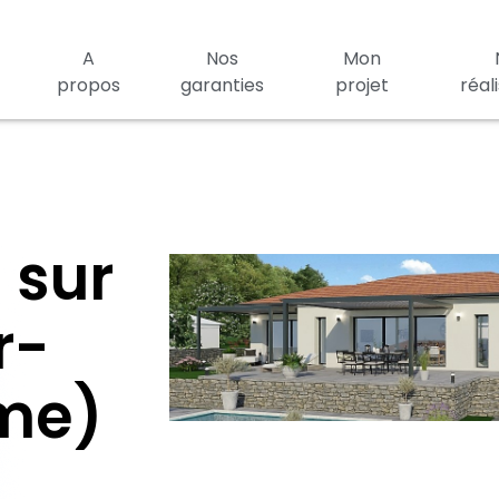
A
Nos
Mon
propos
garanties
projet
réal
 sur
r-
ôme)