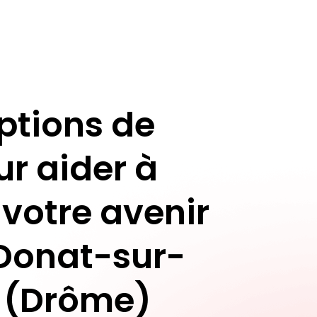
ptions de
ur aider à
 votre avenir
-Donat-sur-
e (Drôme)