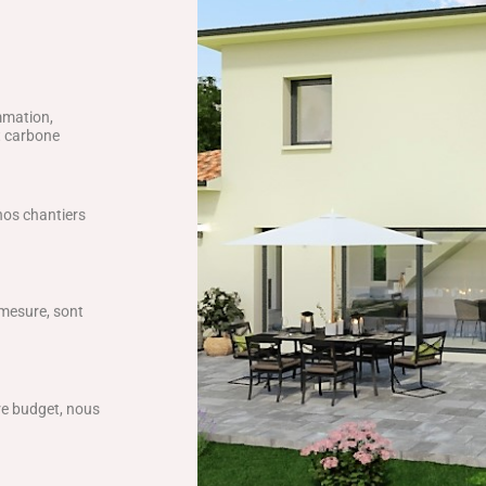
mmation,
ct carbone
 nos chantiers
 mesure, sont
tre budget, nous